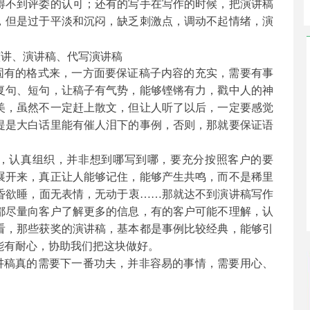
得不到评委的认可；还有的写手在写作的时候，把演讲稿
，但是过于平淡和沉闷，缺乏刺激点，调动不起情绪，演
固有的格式来，一方面要保证稿子内容的充实，需要有事
复句、短句，让稿子有气势，能够铿锵有力，戳中人的神
美，虽然不一定赶上散文，但让人听了以后，一定要感觉
提是大白话里能有催人泪下的事例，否则，那就要保证语
，认真组织，并非想到哪写到哪，要充分按照客户的要
展开来，真正让人能够记住，能够产生共鸣，而不是稀里
昏欲睡，面无表情，无动于衷
……那就达不到演讲稿写作
都尽量向客户了解更多的信息，有的客户可能不理解，认
看，那些获奖的演讲稿，基本都是事例比较经典，能够引
能有耐心，协助我们把这块做好。
讲稿真的需要下一番功夫，并非容易的事情，需要用心、