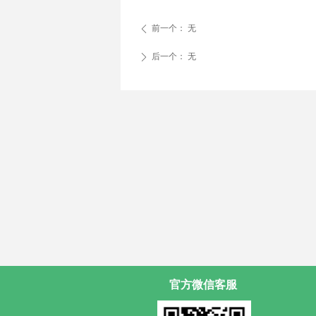
前一个：
无
ꄴ
后一个：
无
ꄲ
官方微信客服