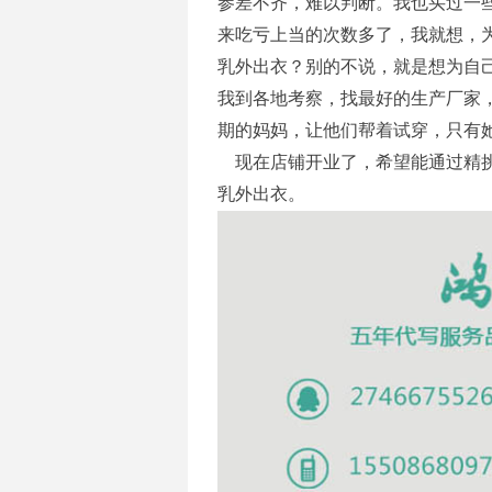
参差不齐，难以判断。我也买过一
来吃亏上当的次数多了，我就想，
乳外出衣？别的不说，就是想为自
我到各地考察，找最好的生产厂家
期的妈妈，让他们帮着试穿，只有
现在店铺开业了，希望能通过精挑
乳外出衣。