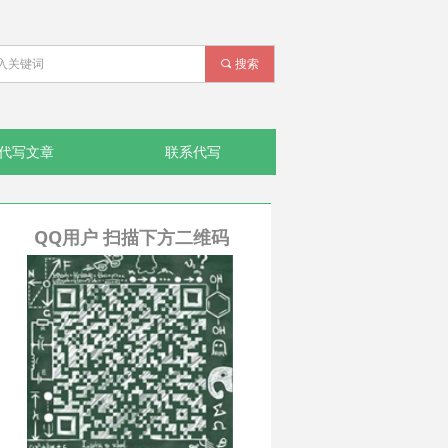
끠
搜索
代写文章
联系代写
QQ用户 扫描下方二维码