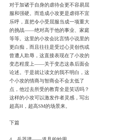
对于加诸于自身的虐待会更不容易屈
服和强硬。而造成小攻更是虐得不宜
乐呼，直把令小受屈服当成一项重大
的挑战——绝对高于他的事业、家庭
等等。这里的小攻会比言情小说里的
更白痴，而且往往是受过心灵创伤或
曾遭人欺辱，这直接表现在了小攻的
变态程度上——关于变态这条后面会
论述。于是就让读文的我不明白，这
个小攻的情商与智商会不会太低了
点，他过去所受的教育全是笑话吗？
这样的小攻可以激发作者灵感，写出
超高H，超高SM的场景来。
下篇
4，兵器谱——道具的妙用