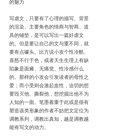
的魅力
写虐文，只要有了心理的描写、背景
的渲染、主要角色的情商与智商、道
具的铺垫，是可以写出一篇好虐文
的。但是要让自己的文与重不同，就
要有点噱头。比方说小攻个性冷酷、
喜怒不行于色，或者天生生理上有缺
陷象是面瘫、无痛觉、性冷感什么
的。那样的小攻会引发读者的母性之
爱；而小受则会激起血性，迫切的想
要毁灭他、撕裂他，想挖掘出他不为
人知的一面。笔墨着重于此或是很有
塑造该类形象的作者不妨把文定位为
调教系列，调教出真知，越是调教越
能有写文的动力。