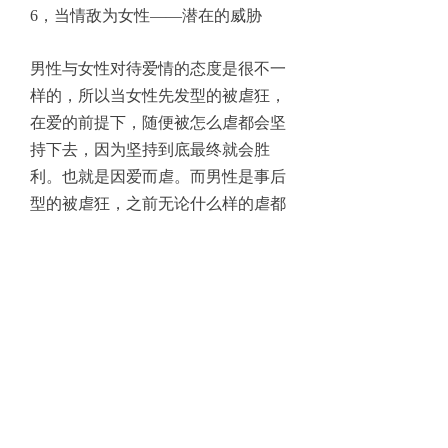
6，当情敌为女性——潜在的威胁
男性与女性对待爱情的态度是很不一
样的，所以当女性先发型的被虐狂，
在爱的前提下，随便被怎么虐都会坚
持下去，因为坚持到底最终就会胜
利。也就是因爱而虐。而男性是事后
型的被虐狂，之前无论什么样的虐都
能忍受下来，耐心等待复仇的时机，
然而当他正想着报复时总会不幸爱上
虐待自己的对象。这是因虐而爱。这
样的文文多不胜数。当然这两种表现
都是在双方确实存有情感才可以成立
的。假如女性没有得到自己想要的，
甚至输给了男人。那么就要当心了，
论手段、论阴谋，无人能出其右。女
性远比男性更了解如何用最简单的方