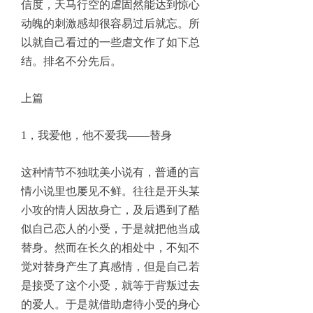
信度，天马行空的虐固然能达到惊心
动魄的刺激感却很容易过后就忘。所
以就自己看过的一些虐文作了如下总
结。排名不分先后。
上篇
1，我爱他，他不爱我——替身
这种情节不独耽美小说有，普通的言
情小说里也屡见不鲜。往往是开头某
小攻的情人因故身亡，及后遇到了酷
似自己恋人的小受，于是就把他当成
替身。然而在长久的相处中，不知不
觉对替身产生了真感情，但是自己若
是接受了这个小受，就等于背叛过去
的爱人。于是就借助虐待小受的身心