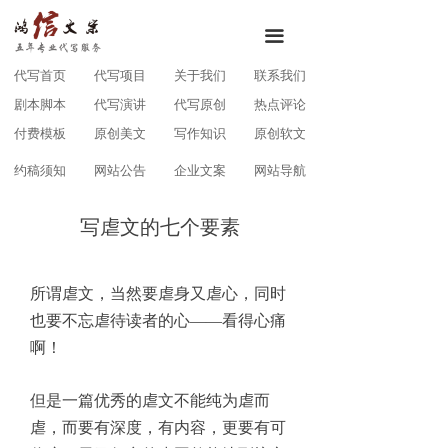
끀
代写首页
代写项目
关于我们
联系我们
剧本脚本
代写演讲
代写原创
热点评论
付费模板
原创美文
写作知识
原创软文
约稿须知
网站公告
企业文案
网站导航
写虐文的七个要素
所谓虐文，当然要虐身又虐心，同时
也要不忘虐待读者的心——看得心痛
啊！
但是一篇优秀的虐文不能纯为虐而
虐，而要有深度，有内容，更要有可