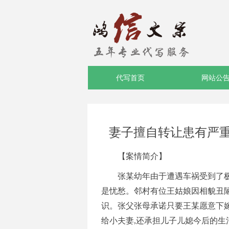
代写首页
网站公
妻子擅自转让患有严重
【案情简介】
张某幼年由于遭遇车祸受到了
是忧愁。邻村有位王姑娘因相貌丑陋，
识。张父张母承诺只要王某愿意下嫁
给小夫妻,还承担儿子儿媳今后的