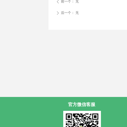
前一个：
无
ꄴ
后一个：
无
ꄲ
官方微信客服