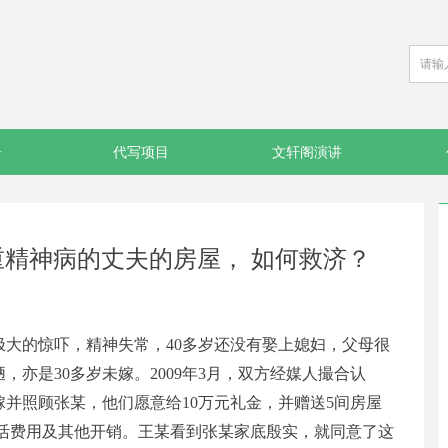
告
代写项目
文轩阁演讲
精神病的丈夫的房屋， 如何救济？
极大的惊吓，精神失常，
40多岁还没有娶上媳妇，父母很
亦是30多岁未嫁。2009年3月，双方经媒人撮合认
并照顾张某，他们愿意给10万元礼金，并赠送5间房屋
生活费用及其他开销。王某看到张某家底殷实，就同意了这