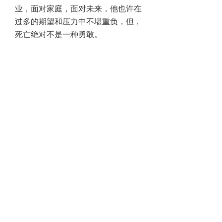
业，面对家庭，面对未来，他也许在
过多的期望和压力中不堪重负，但，
死亡绝对不是一种勇敢。
我们无法批判任何一个人的轻生行
为，但我们至少应该明白，成人世界
本就没有“容易”二字，学会发泄，学
会倾诉，学会给自己日积月累的负面
能量找到合适的出口，才是我们来这
个世界一遭，为更好地活着应该做的
事，毕竟——
生命只有一次，而一个人只有这一生
的修行。