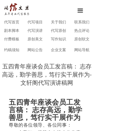
끀
代写首页
代写项目
关于我们
联系我们
剧本脚本
代写演讲
代写原创
热点评论
付费模板
原创美文
写作知识
原创软文
约稿须知
网站公告
企业文案
网站导航
五四青年座谈会员工发言稿： 志存
高远，勤学善思，笃行实干展作为-
文轩阁代写演讲稿网
五四青年座谈会员工发
言稿： 志存高远，勤学
善思，笃行实干展作为
尊敬的各位领导、各位同事：