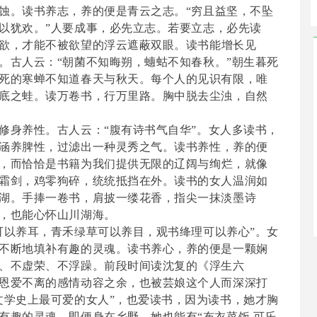
蚀。
读书养志，养的便是青云之志。
“穷且益坚，不坠
以犹欢。”
人要成事，必先立志。若要立志，必先读
欲，才能不被欲望的浮云遮蔽双眼。读书
能
增长见
。古人云：
“朝菌不知晦朔，蟪蛄不知春秋。”朝生暮死
死的寒蝉不知道春天与秋天。每个人的见识有限，唯
底之蛙。读万卷书，行万里路。胸中脱去尘浊，自然
修身养性。古人云：
“腹有诗书气自华”。女人多读书，
涵养脾性，过滤出一种灵秀之气。
读书养性，养的便
，而恰恰是书籍为我们提供无限的辽阔与绚烂，就像
霜剑，鸡零狗碎，统统抵挡在外。读书的女人温润如
湖。手捧一卷书，肩披一缕花香，指尖一抹淡墨诗
，也能心怀山川湖海。
可以养耳，青禾绿草可以养目，观书绛理可以养心”。女
不断地填补有趣的灵魂。读书养心，养的便是一颗娴
、不虚荣、不浮躁。前段时间读沈复的《浮生六
恩爱不离的感情动容之余，也被芸娘这个人而深深打
文学史上最可爱的女人”，也爱读书，因为读书，她才胸
有趣的灵魂。即便身在乡野，她也能有“布衣菜饭,可乐