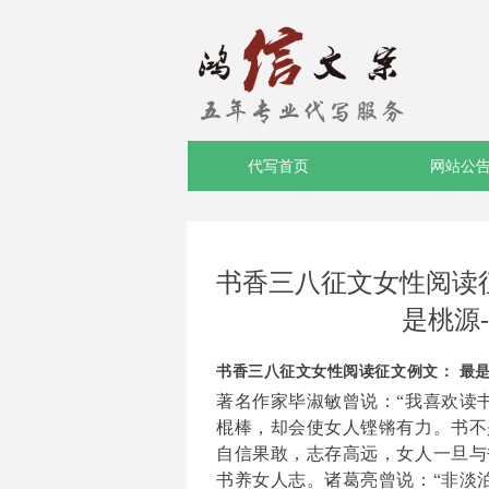
代写首页
网站公
书香三八征文女性阅读征
是桃源
书香三八征文女性阅读征文例文： 最
著名作家毕淑敏曾说：
“我喜欢读
棍棒，却会使女人铿锵有力。书不
自信果敢，志存高远，女人一旦与
书养女人志。诸葛亮曾说：
“非淡