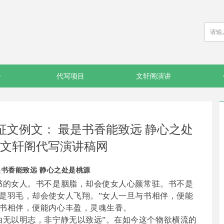
告
代写项目
文轩阁演讲
文例文： 最是书香能致远 静心之处
-文轩阁代写演讲稿网
是书香能致远 静心之处是桃源
书的女人。
书不是胭脂，却会使女人心颜常驻。书不是
是羽毛，却会使女人飞翔。
”女人一旦与书相伴，便能
书相伴，便能内心丰盈，灵魂生香。
泊无以明志，非宁静无以致远”。在如今这个物欲横流的