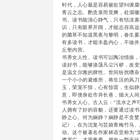
时代，人心最是容易被欲望纠缠腐
青云之志。酌贪泉而觉爽，处涸辙
书。读书
能
清心静气，只有恬淡寡
识，只有眼界开阔，才能志存高远
的菌草不知道黑夜与黎明，春生夏
有多读书，才能丰盈内心，不做井
丘壑内营。
书养女人性。读书可以陶冶情操，
读好书，能够涤荡凡尘污秽，改变
是温文尔雅的脾性。
世间纷扰嘈杂
一个小小的避难所，将生活的风刀
玉，荣宠不惊，心有惊雷，生似静
意，即便身处市井长巷，烟火人间
书养女人心。古人云：
“流水之声
人拥有了好的容貌，还要通过读书
静之心。何为娴静？娴静是不贪婪
记》，在为沈复与芸娘青梅竹马、
动。这个被著名作家林语堂称为“
襟宽广，才思隽秀，拥有一颗无比