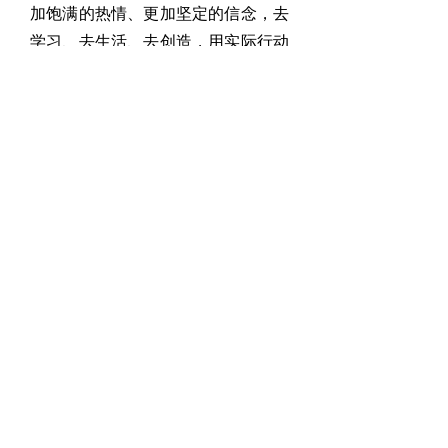
加饱满的热情、更加坚定的信念，去
学习、去生活、去创造，用实际行动
来表达对先烈的敬意、对生命的尊
重，让清明节成为心中永远的纪念！
谢谢大家！
首页
服务项目
联系我们
约稿须知
技术支持：山东省济南长风文化传媒工作室