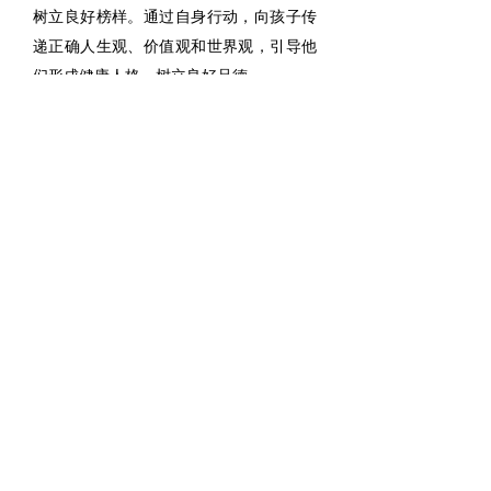
树立良好榜样。通过自身行动，向孩子传
递正确人生观、价值观和世界观，引导他
们形成健康人格，树立良好品德。
在此，我想呼吁各位家长，让我们携手并
肩，用实际行动支持学校教育工作，过我
们共同努力，引导孩子们能够在未来的日
子里，不仅学业有成，更能在品德、体
魄、情感等各方面全面发展，成为社会有
用之才。最后，预祝本次家长会圆满成
功，也预祝孩子们在新的学期里能够取得
更加优异的成绩，拥有更加灿烂的明天。
谢谢大家！