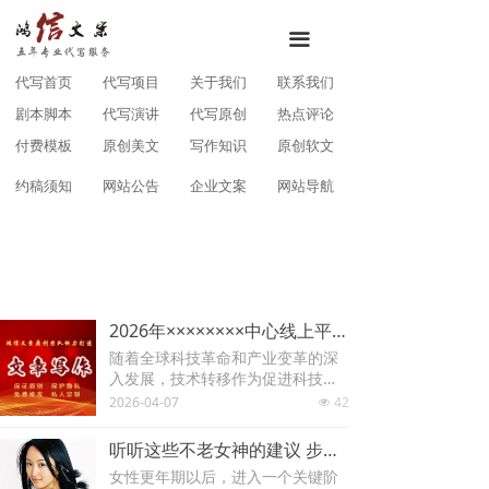
끀
代写首页
代写项目
关于我们
联系我们
剧本脚本
代写演讲
代写原创
热点评论
付费模板
原创美文
写作知识
原创软文
约稿须知
网站公告
企业文案
网站导航
2026年××××××××中心线上平台建设方案
随着全球科技革命和产业变革的深
入发展，技术转移作为促进科技创
新成果转化、推动产业升级的关键
2026-04-07
42
넶
环节，其重要性日益凸显。在此背
景下，传统技术转移模式面临信息
听听这些不老女神的建议 步入中年的你，就知道该怎么养生了！
不对称、资源配置效率不高、服务
女性更年期以后，进入一个关键阶
链条不完善等挑战，难以满足新时